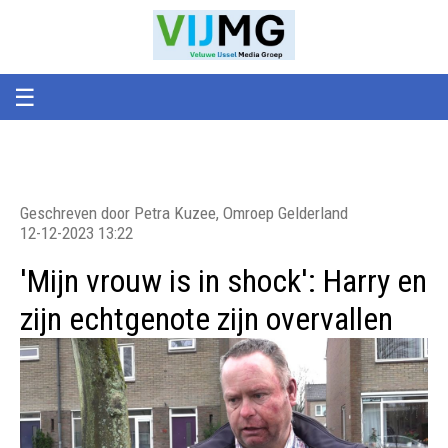
Veluwe
VIJMG
IJssel
Media
Groep
☰
Geschreven door Petra Kuzee, Omroep Gelderland
12-12-2023 13:22
'Mijn vrouw is in shock': Harry en
zijn echtgenote zijn overvallen