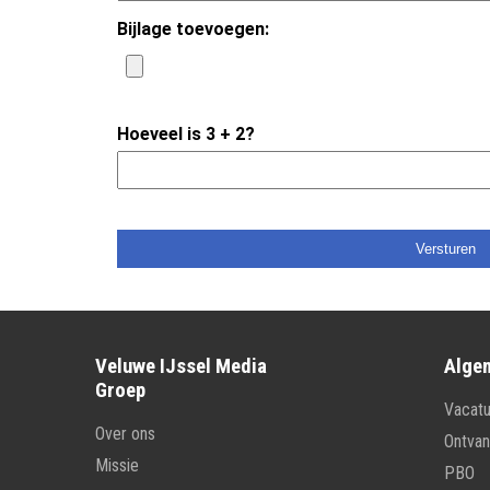
Veluwe IJssel Media
Alge
Groep
Vacatu
Over ons
Ontvan
Missie
PBO