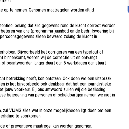
t je op te nemen. Genomen maatregelen worden altijd
sentieel belang dat alle gegevens rond de klacht correct worden
rbeteren van ons (programma-)aanbod en de bedrijfsvoering bij
ersoonsgegevens alleen bewaard zolang de klacht in
verholpen. Bijvoorbeeld het corrigeren van een typefout of
ht binnenkomt, voeren wij de correctie uit en ontvangt
en of beantwoorden langer duurt dan 5 werkdagen dan stuurt
t betrekking heeft, kon ontstaan. Ook doen we een uitspraak
llen is het bijvoorbeeld ook denkbaar dat het een journalistieke
 jouw voorkeur. Bij ons antwoord zullen wij die beslissing
nheuse bejegening van personen of scheldpartijen nemen we niet in
 zal VIJMG alles wat in onze mogelijkheden ligt doen om een
herhaling te voorkomen.
rende of preventieve maatregel kan worden genomen.