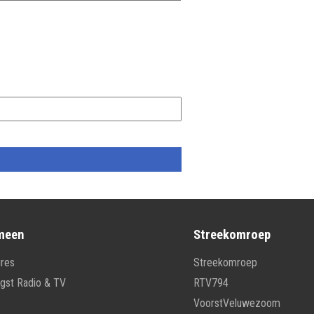
meen
Streekomroep
res
Streekomroep
gst Radio & TV
RTV794
VoorstVeluwezoom