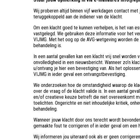
Wij proberen altijd binnen vijf werkdagen contact me
teruggekoppeld aan de indiener van de klacht.
Om een klacht goed te kunnen verhelpen, is het van es
vastgelegd. We gebruiken deze informatie voor het ve
VIJMG. Met het oog op de AVG-wetgeving worden de p
behandeling is.
In een aantal gevallen kan een klacht vrij snel worden 
onvolledigheid in een nieuwsbericht. Wanneer zo’n klac
u/ontvang je hier een bevestiging van. Als het oploss
VIJMG in ieder geval een ontvangstbevestiging.
We onderzoeken hoe de omstandigheid waarop de klach
over de vraag of de klacht valide is. In een aantal geva
en/of creatieve keuze betreft die niet overeenkomt met
toelichten. Ongerichte en niet inhoudelijke kritiek, o
behandeling.
Wanneer jouw klacht door ons terecht wordt bevonden,
gemaakte fout te corrigeren of in ieder geval om een 
Wij informeren jou uiteraard ook als er geen corrige