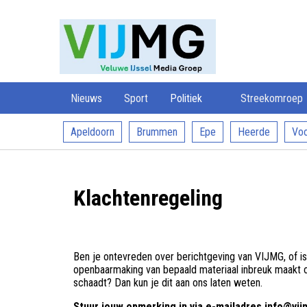
Veluwe
VIJMG
IJssel
Media
Groep
Nieuws
Sport
Politiek
Streekomroep
Apeldoorn
Brummen
Epe
Heerde
Voo
Klachtenregeling
Ben je ontevreden over berichtgeving van VIJMG, of is
openbaarmaking van bepaald materiaal inbreuk maakt o
schaadt? Dan kun je dit aan ons laten weten.
Stuur jouw opmerking in via e-mailadres info@vijm