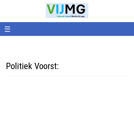
Veluwe
VIJMG
IJssel
Media
Groep
☰
Politiek Voorst: