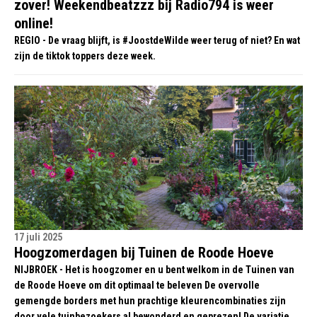
zover! Weekendbeatzzz bij Radio794 is weer
online!
REGIO - De vraag blijft, is #JoostdeWilde weer terug of niet? En wat
zijn de tiktok toppers deze week.
17 juli 2025
Hoogzomerdagen bij Tuinen de Roode Hoeve
NIJBROEK - Het is hoogzomer en u bent welkom in de Tuinen van
de Roode Hoeve om dit optimaal te beleven De overvolle
gemengde borders met hun prachtige kleurencombinaties zijn
door vele tuinbezoekers al bewonderd en geprezen! De variatie