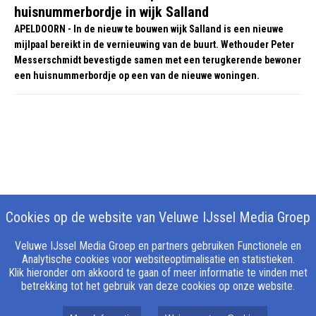
huisnummerbordje in wijk Salland
APELDOORN - In de nieuw te bouwen wijk Salland is een nieuwe
mijlpaal bereikt in de vernieuwing van de buurt. Wethouder Peter
Messerschmidt bevestigde samen met een terugkerende bewoner
een huisnummerbordje op een van de nieuwe woningen.
Cookies op de website van Veluwe IJssel Media Groep
Veluwe IJssel Media Groep en partners gebruiken Functionele en
Analytische cookies voor websiteoptimalisatie en statistieken.
Klik hieronder om akkoord te gaan of meer informatie te vinden met
betrekking tot het gebruik van deze cookies op onze website.