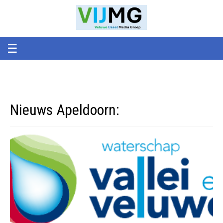
Veluwe
VIJMG
IJssel
Media
Groep
☰
Nieuws Apeldoorn: