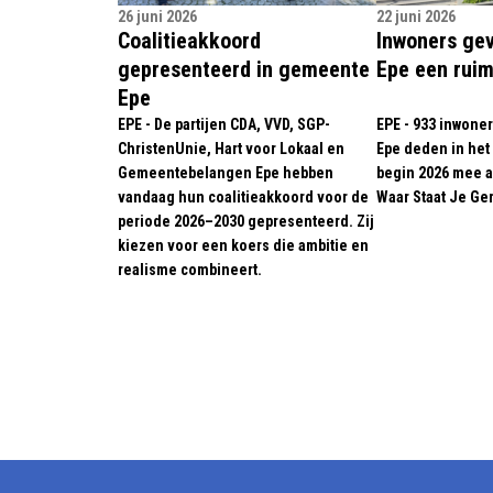
26 juni 2026
22 juni 2026
Coalitieakkoord
Inwoners ge
gepresenteerd in gemeente
Epe een rui
Epe
EPE - De partijen CDA, VVD, SGP-
EPE - 933 inwone
ChristenUnie, Hart voor Lokaal en
Epe deden in het 
Gemeentebelangen Epe hebben
begin 2026 mee 
vandaag hun coalitieakkoord voor de
Waar Staat Je G
periode 2026–2030 gepresenteerd. Zij
kiezen voor een koers die ambitie en
realisme combineert.