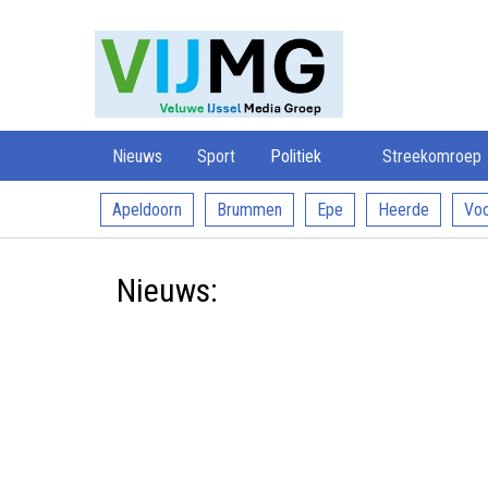
Veluwe
VIJMG
IJssel
Media
Groep
Nieuws
Sport
Politiek
Streekomroep
Apeldoorn
Brummen
Epe
Heerde
Voo
Nieuws: