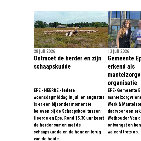
28 juli 2026
13 juli 2026
Ontmoet de herder en zijn
Gemeente Epe
schaapskudde
erkend als
mantelzorgvr
organisatie
EPE - HEERDE - Iedere
EPE- Gemeente E
woensdagmiddag in juli en augustus
mantelzorgvriend
is er een bijzonder moment te
Werk & Mantelzor
beleven bij de Schaapskooi tussen
daarvoor een erk
Heerde en Epe. Rond 15.30 uur keert
Wethouder Van d
de herder samen met de
ontvangst en bena
schaapskudde en de honden terug
we echt trots op.
van de heide.