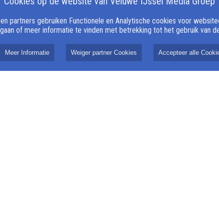
Cookies op de website van Veluwe IJssel Media Groep
n partners gebruiken Functionele en Analytische cookies voor websiteop
 gaan of meer informatie te vinden met betrekking tot het gebruik van 
Meer Informatie
Weiger partner Cookies
Accepteer alle Cooki
4 juni 2026
e ontvangt
Keeper Jelle van Huffelen
eentepenning
versterkt selectie v.v. Emst
meester Maarten
EMST - Goed nieuws voor de selectie
terdag 13 juni 2026
van v.v. Emst: de club verwelkomt met
eentepenning
de 24-jarige Jelle van Huffelen een
t bedrijf Herms uit
ervaren versterking onder de lat.