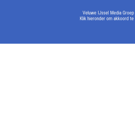
Veluwe IJssel Media Groep e
Klik hieronder om akkoord te
19 juni 2026
15 juni 2026
Leerlingen Sprengenbeek
Herms BV Ep
College ontdekken
bronzen gem
beroepen in zorg en welzijn
EPE - Ruim 50 leerlingen van het
EPE - Locoburge
Sprengenbeek College, die de
Heere heeft op za
richting ‘Zorg en Welzijn’ volgen
de bronzen gem
hebben afgelopen maandag
uitgereikt aan he