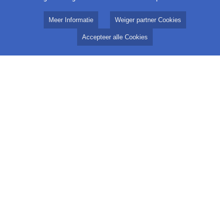
Algemeen
Meer Informatie
Weiger partner Cookies
Vacatures
Ontvangst Radio & TV
Accepteer alle Cookies
PBO
Keurmerk
Testpagina voor ontwikkeling
Streekomroep
Streekomroep
RTV794
VoorstVeluwezoom
Berkelstroom
Volg Ons