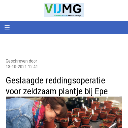
Veluwe
VIJMG
IJssel
Media
Groep
☰
Geschreven door
13-10-2021 12:41
Geslaagde reddingsoperatie
voor zeldzaam plantje bij Epe