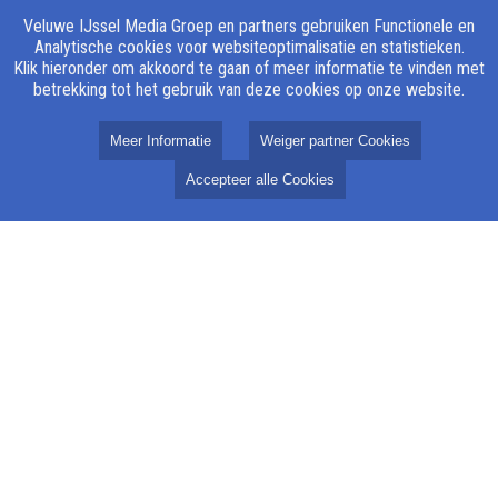
Missie
Veluwe IJssel Media Groep en partners gebruiken Functionele en
Analytische cookies voor websiteoptimalisatie en statistieken.
Redactie
Klik hieronder om akkoord te gaan of meer informatie te vinden met
Klachtenregeling
betrekking tot het gebruik van deze cookies op onze website.
Gedragscode
Meer Informatie
Weiger partner Cookies
ANBI
Accepteer alle Cookies
Vertrouwenspersoon
Algemeen
Vacatures
Ontvangst Radio & TV
PBO
Keurmerk
Testpagina voor ontwikkeling