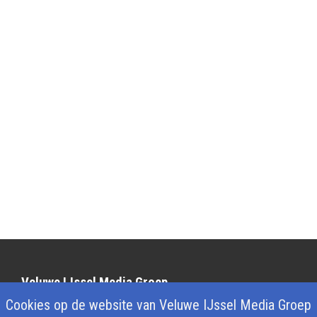
Veluwe IJssel Media Groep
Cookies op de website van Veluwe IJssel Media Groep
Over ons