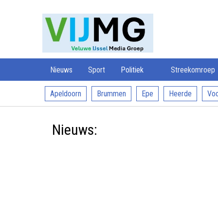
Veluwe
VIJMG
IJssel
Media
Groep
Nieuws
Sport
Politiek
Streekomroep
Apeldoorn
Brummen
Epe
Heerde
Voo
Nieuws: