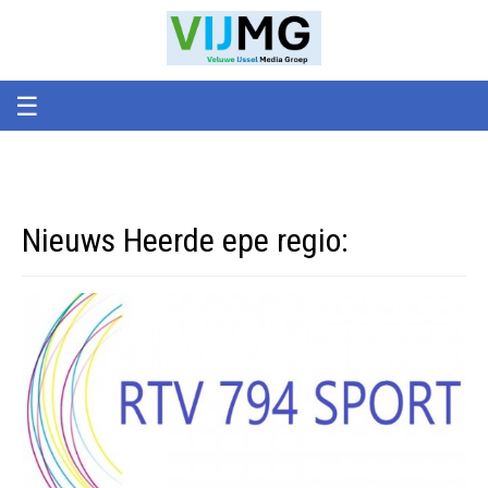
Veluwe
VIJMG
IJssel
Media
Groep
☰
Nieuws Heerde epe regio: