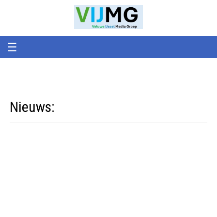
Veluwe
VIJMG
IJssel
Media
Groep
☰
Nieuws: